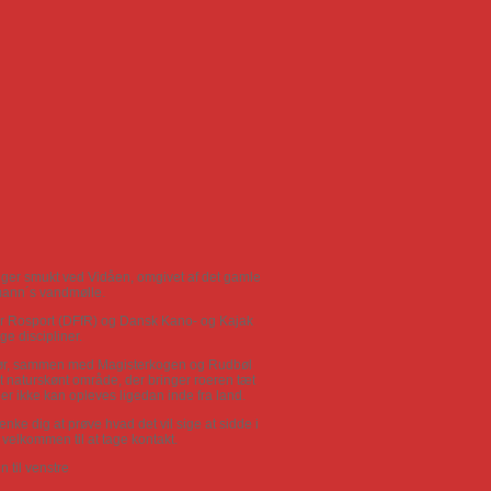
igger smukt ved Vidåen, omgivet af det gamle
mann´s vandmølle.
for Rosport (DFfR) og Dansk Kano- og Kajak
ge discipliner.
dgør, sammen med Magisterkogen og Rudbøl
t naturskønt område, der bringer roeren tæt
r ikke kan opleves ligedan inde fra land.
nke dig at prøve hvad det vil sige at sidde i
 velkommen til at tage kontakt.
 til venstre