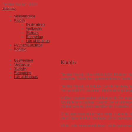
Tønder Roklub - 1928
Sitemap
Velkomstside
Klubliv
Bestyrelsen
Vedtægter
Statistik
Rengøring
Lån af klubhus
Ny roer/sikkerhed
Kontakt
Bestyrelsen
Klubliv
Vedtægter
Statistik
Rengøring
Tønder Roklub blev stiftet i 1928. Klubben l
Lån af klubhus
vandtårn, Rådhuset og den historiske Bach
Tønder Roklub er tilsluttet Dansk Forening 
Forbund (DKF), så vi kan tilbyde roning i beg
Vidåen og dets system af tilløbende åer u
Sø, klubbens daglige rovand. Det er et mege
på faunaen og giver enestående scenerier, de
Er du interesseret i at høre mere, kunne du tæ
en af bådene eller i en kajak, så er du meget
Vil du vide mere om klubben, så brug menuen